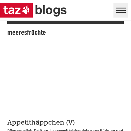
meeresfrüchte
Appetithäppchen (V)
Pflanzenmilch-Petition, Lebensmittelskandale ohne Wirkung und