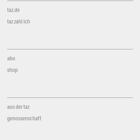
taz.de
taz zahl ich
abo
shop
aus der taz
genossenschaft