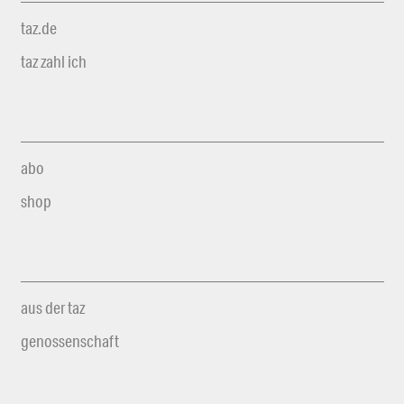
taz.de
taz zahl ich
abo
shop
aus der taz
genossenschaft