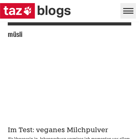
müsli
Im Test: veganes Milchpulver
Als Veganerin in Johannesburg vermisse ich momentan vor allem