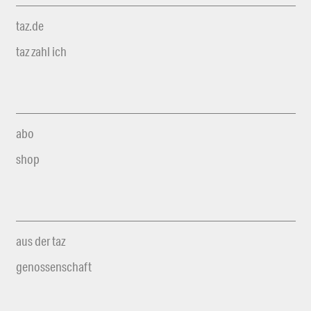
taz.de
taz zahl ich
abo
shop
aus der taz
genossenschaft