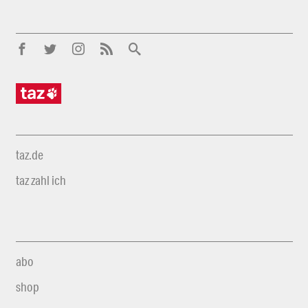
taz.de
taz zahl ich
abo
shop