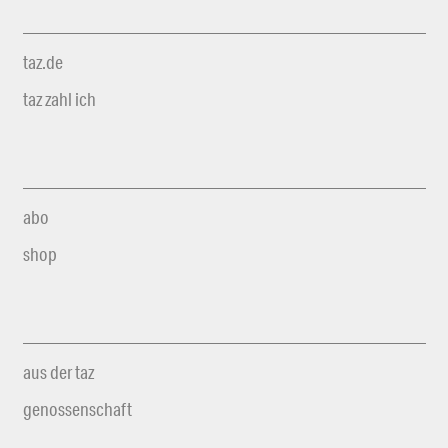
taz.de
taz zahl ich
abo
shop
aus der taz
genossenschaft