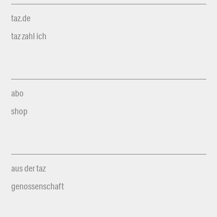
taz.de
taz zahl ich
abo
shop
aus der taz
genossenschaft