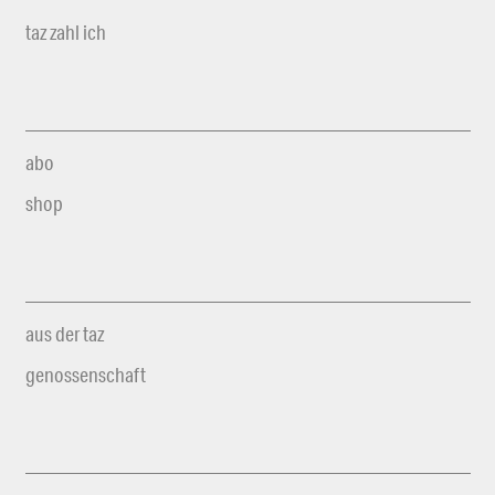
taz zahl ich
abo
shop
aus der taz
genossenschaft