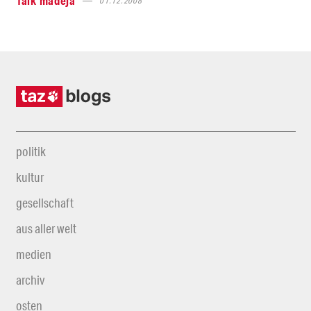
falk madeja
01.12.2008
politik
kultur
gesellschaft
aus aller welt
medien
archiv
osten