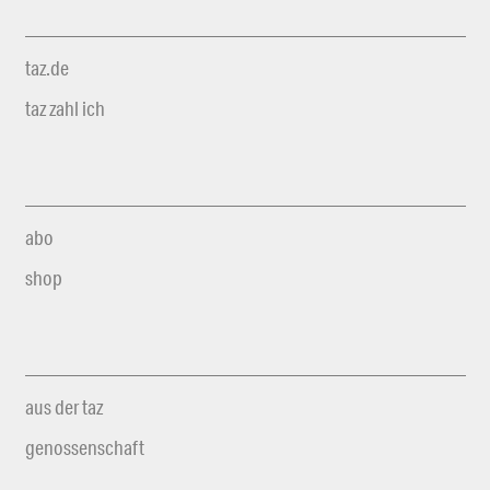
taz.de
taz zahl ich
abo
shop
aus der taz
genossenschaft