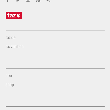
taz.de
taz zahl ich
abo
shop