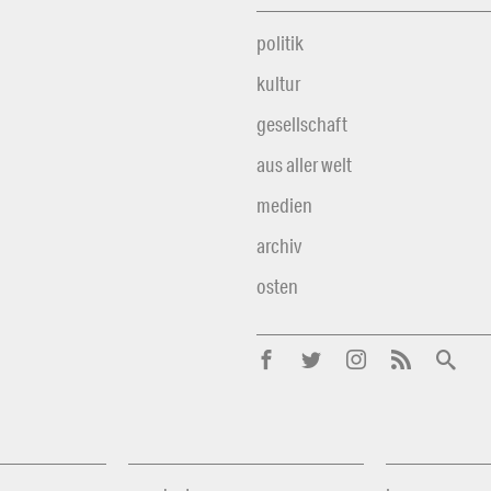
politik
kultur
gesellschaft
aus aller welt
medien
archiv
osten