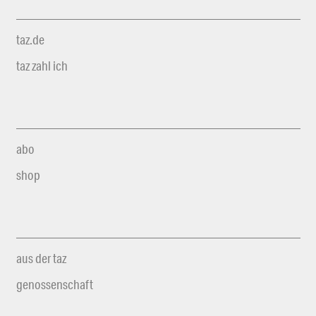
taz.de
taz zahl ich
abo
shop
aus der taz
genossenschaft