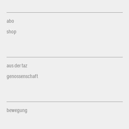
abo
shop
aus der taz
genossenschaft
bewegung