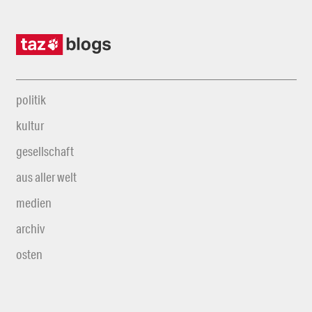
politik
kultur
gesellschaft
aus aller welt
medien
archiv
osten