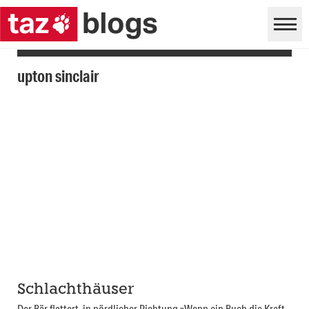
upton sinclair
Schlachthäuser
Der Bär flattert in nördlicher Richtung »Wenn ein Buch die Kraft