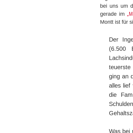
bei uns um d
„Me
gerade im
Montt ist für 
Der Inge
(6.500 
Lachsind
teuerste
ging an 
alles lie
die Fam
Schulde
Gehaltsz
Was bei 