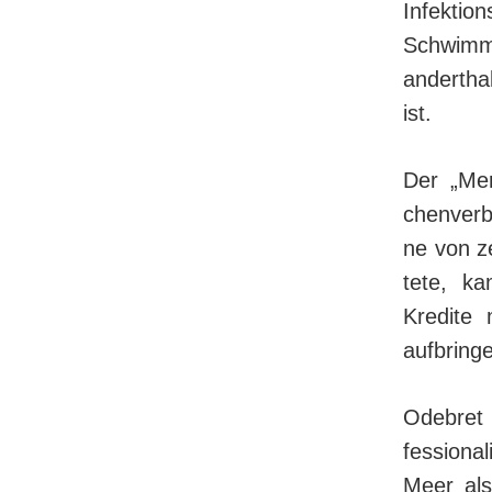
Infektio
Schwimm
andertha
ist.
Der „Mer
chen­ver
ne von ze
te­te, ka
Kredite 
aufbring
Odebret 
fes­sio­n
Meer al