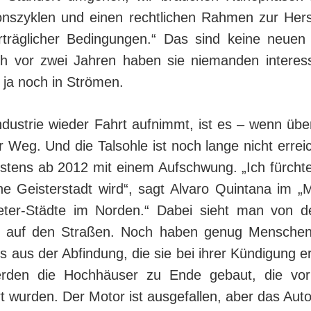
onszyklen und einen rechtlichen Rahmen zur Herst
rträglicher Bedingungen.“ Das sind keine neuen E
h vor zwei Jahren haben sie niemanden in­te­res­s
 ja noch in Strömen.
Industrie wieder Fahrt aufnimmt, ist es – wenn üb
r Weg. Und die Talsohle ist noch lange nicht errei
estens ab 2012 mit einem Aufschwung. „Ich fürchte
ne Geisterstadt wird“, sagt Alvaro Quintana im „M
eter-Städte im Norden.“ Dabei sieht man von d
el auf den Straßen. Noch haben genug Mensche
s aus der Abfindung, die sie bei ihrer Kündigung e
rden die Hochhäuser zu Ende gebaut, die vor
rt wurden. Der Motor ist ausgefallen, aber das Auto 