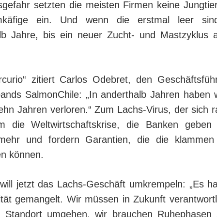
nsgefahr setzten die meis­ten Firmen keine Jungtie
käfige ein. Und wenn die erst­mal leer sin
lb Jahre, bis ein neuer Zucht- und Mastzyklus 
curio“ zitiert Carlos Odebret, den Geschäftsfüh
­bands SalmonChile: „In anderthalb Jahren haben w
hn Jahren ver­lo­ren.“ Zum Lachs-Virus, der sich r
m die Welt­wirt­schafts­kri­se, die Banken geben k
mehr und fordern Ga­ran­tien, die die klammen
en können.
will jetzt das Lachs-Geschäft umkrempeln: „Es h
a­lität gemangelt. Wir müssen in Zukunft verantwor
s Standort umgehen, wir brauchen Ruhephasen 