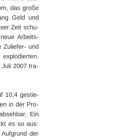
oom, das große
lang Geld und
ser Zeit schu­
 neue Ar­beits­
Zu­liefer- und
explodierten.
 Juli 2007 tra­
f 10,4 ge­stie­
en in der Pro­
 absehbar. Ein
ückt es so aus:
“ Aufgrund der