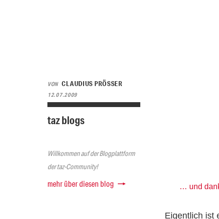
CLAUDIUS PRÖSSER
VON
12.07.2009
taz blogs
Willkommen auf der Blogplattform
der taz-Community!
mehr über diesen blog
… und dank
Eigentlich is