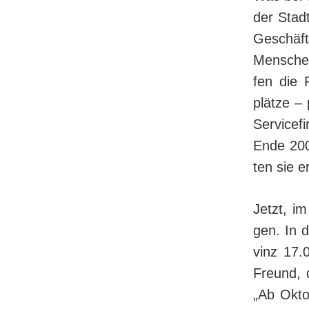
der Stad
Geschäft
Men­sche
fen die P
plätze – 
Servicef
Ende 2006
ten sie e
Jetzt, im
gen. In 
vinz 17.
Freund, d
„Ab Okto