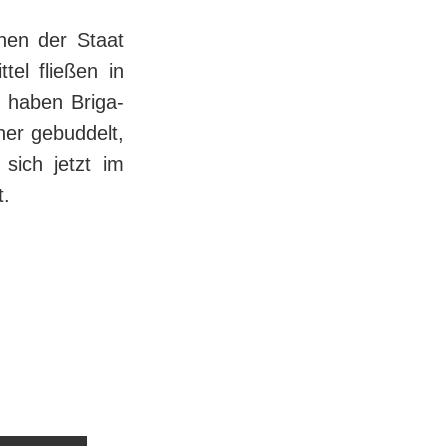
enen der Staat
tel fließen in
i haben Bri­ga­
r ge­bud­delt,
 sich jetzt im
t.