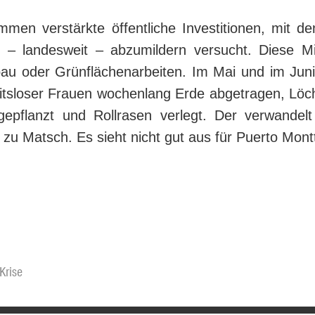
men verstärkte öffentliche Investitionen, mit d
e – landesweit – abzumildern versucht. Diese Mit
bau oder Grün­flä­chen­ar­beiten. Im Mai und im Jun
itsloser Frauen wochenlang Erde abgetragen, Löche
gepflanzt und Rollrasen verlegt. Der verwandelt
 zu Matsch. Es sieht nicht gut aus für Puerto Mont
Krise