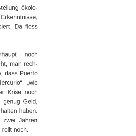
ellung öko­lo­
r­kennt­nisse,
iert. Da floss
erhaupt – noch
cht, man rech­
, dass Puer­to
ercurio“, „wie
er Krise noch
n genug Geld,
rhalten haben.
 zwei Jahren
rollt noch.