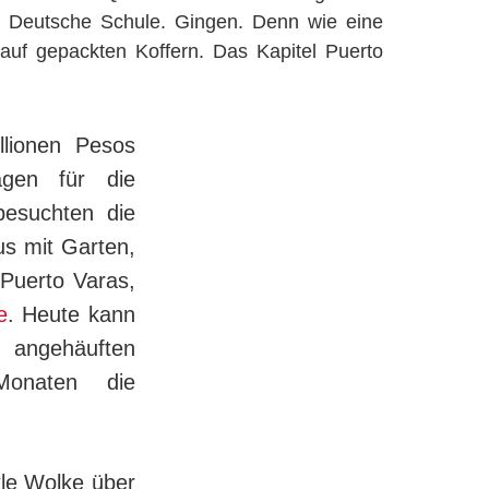
ie Deutsche Schule. Gingen. Denn wie eine
r auf gepackten Kof­fern. Das Kapitel Puerto
llionen Pesos
agen für die
 besuchten die
us mit Garten,
 Puerto Varas,
e
. Heute kann
n angehäuften
Monaten die
kle Wolke über