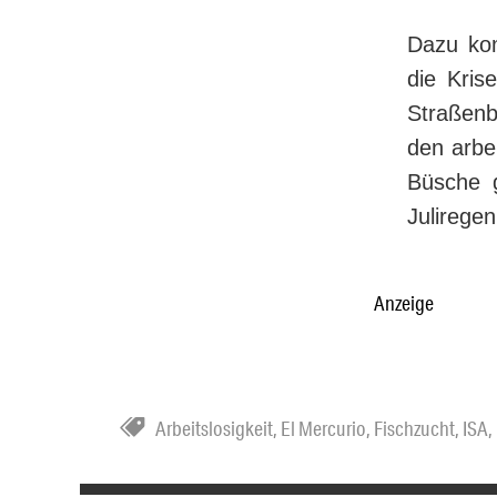
Dazu kom
die Kris
Stra­ßen­
den arbe
Bü­sche 
Juliregen
Anzeige
Arbeitslosigkeit
,
El Mercurio
,
Fischzucht
,
ISA
,