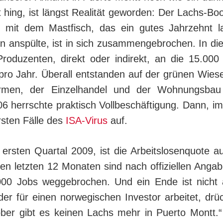
t hing, ist längst Realität geworden: Der Lachs-B
 mit dem Mastfisch, das ein gutes Jahrzehnt 
n anspülte, ist in sich zusammengebrochen. In die
ro­du­zen­ten, direkt oder indirekt, an die 15.000
pro Jahr. Überall entstanden auf der grünen Wiese 
irmen, der Einzelhandel und der Wohnungsbau 
 herrschte praktisch Voll­be­schäf­ti­gung. Dann, im
rsten Fälle des
ISA-Virus
auf.
 ersten Quartal 2009, ist die Arbeitslosenquote au
den letzten 12 Monaten sind nach offiziellen Angab
000 Jobs weg­ge­bro­chen. Und ein Ende ist nicht
er für einen nor­we­gi­schen Investor arbeitet, dr
ber gibt es kei­nen Lachs mehr in Puerto Montt.