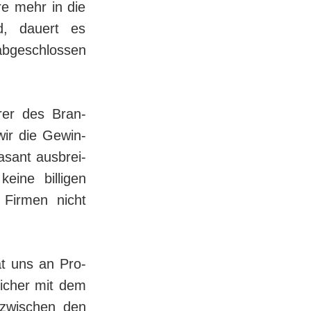
re mehr in die
d, dauert es
abgeschlossen
rer des Bran­
ir die Ge­win­
asant aus­brei­
eine bil­li­gen
 Firmen nicht
at uns an Pro­
tlicher mit dem
zwischen den