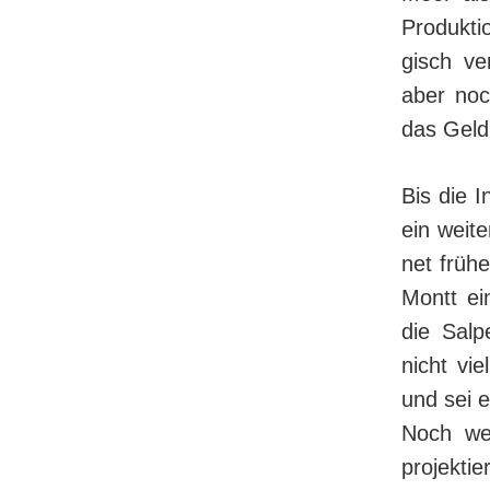
Produkti
gisch ve
aber noc
das Geld
Bis die 
ein weite
net früh
Montt ei
die Salp
nicht vi
und sei e
Noch we
projektie