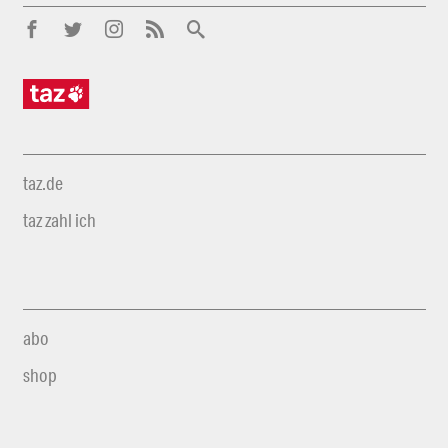
taz.de
taz zahl ich
abo
shop