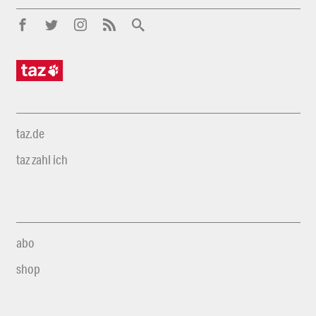
taz.de
taz zahl ich
abo
shop