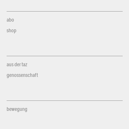
abo
shop
aus der taz
genossenschaft
bewegung