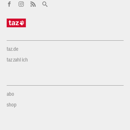
taz.de
taz zahl ich
abo
shop