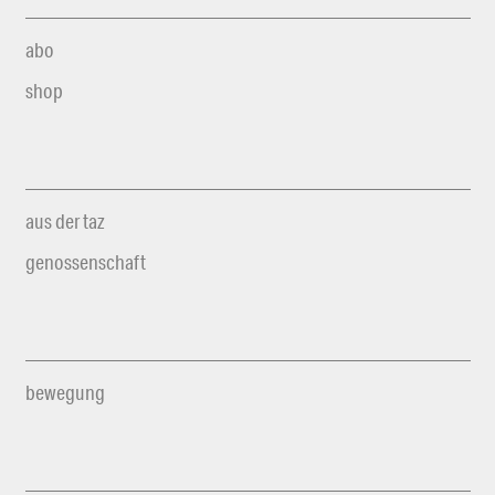
abo
shop
aus der taz
genossenschaft
bewegung