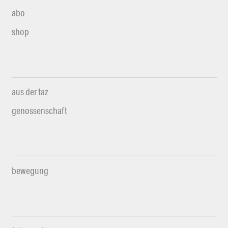
abo
shop
aus der taz
genossenschaft
bewegung