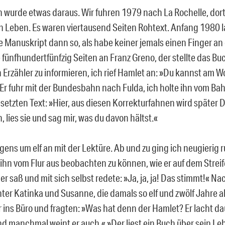
h wurde etwas daraus. Wir fuhren 1979 nach La Rochelle, dort
n Leben. Es waren viertausend Seiten Rohtext. Anfang 1980 l
e Manuskript dann so, als habe keiner jemals einen Finger an 
 fünfhundertfünfzig Seiten an Franz Greno, der stellte das Bu
en Erzähler zu informieren, ich rief Hamlet an: »Du kannst am
r fuhr mit der Bundesbahn nach Fulda, ich holte ihn vom Ba
setzten Text: »Hier, aus diesen Korrekturfahnen wird später 
lies sie und sag mir, was du davon hältst.«
gens um elf an mit der Lektüre. Ab und zu ging ich neugierig r
ihn vom Flur aus beobachten zu können, wie er auf dem Strei
 saß und mit sich selbst redete: »Ja, ja, ja! Das stimmt!« 
ter Katinka und Susanne, die damals so elf und zwölf Jahre a
r ins Büro und fragten: »Was hat denn der Hamlet? Er lacht d
d manchmal weint er auch.« »Der liest ein Buch über sein Le