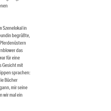
benen
 Szenelokal in
eundin begrüßte,
s Pferdenüstern
rnblower das
ar für eine
s Gesicht mit
Lippen sprachen:
die Bücher
gann, mir seine
n wir mal ein