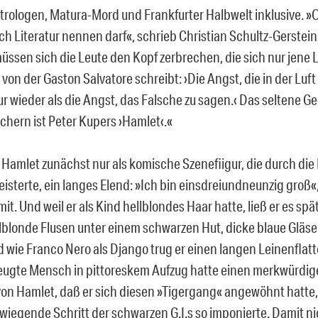
trologen, Matura-Mord und Frankfurter Halbwelt inklusive. »
h Literatur nennen darf«, schrieb Christian Schultz-Gerstein 
üssen sich die Leute den Kopf zerbrechen, die sich nur jene L
on der Gaston Salvatore schreibt: ›Die Angst, die in der Luft l
ur wieder als die Angst, das Falsche zu sagen.‹ Das seltene G
chern ist Peter Kupers ›Hamlet‹.«
 Hamlet zunächst nur als komische Szenefiigur, die durch die
isterte, ein langes Elend: »Ich bin einsdreiundneunzig groß«,
it. Und weil er als Kind hellblondes Haar hatte, ließ er es spä
lblonde Flusen unter einem schwarzen Hut, dicke blaue Gläse
nd wie Franco Nero als Django trug er einen langen Leinenflat
eugte Mensch in pittoreskem Aufzug hatte einen merkwürdig
 von Hamlet, daß er sich diesen »Tigergang« angewöhnt hatte, 
wiegende Schritt der schwarzen G.I.s so imponierte.
Damit ni