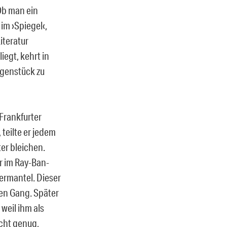
Ob man ein
im ›Spiegel‹,
iteratur
iegt, kehrt in
egenstück zu
 Frankfurter
 teilte er jedem
ter bleichen.
r im Ray-Ban-
termantel. Dieser
en Gang. Später
weil ihm als
cht genug,