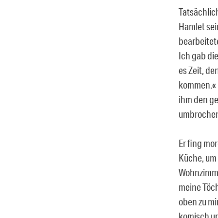
Tatsächlic
Hamlet sei
bearbeitet
Ich gab die
es Zeit, d
kommen.« E
ihm den ge
umbrochen, 
Er fing mor
Küche, um 
Wohnzimmer
meine Töch
oben zu mi
komisch un