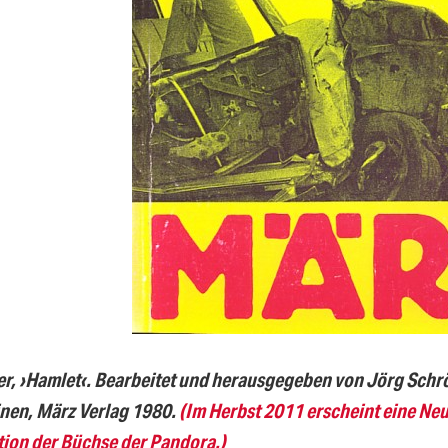
r, ›Hamlet‹. Bearbeitet und herausgegeben von Jörg Schr
inen, März Verlag 1980.
(Im Herbst 2011 erscheint eine Ne
ion der Büchse der Pandora.)