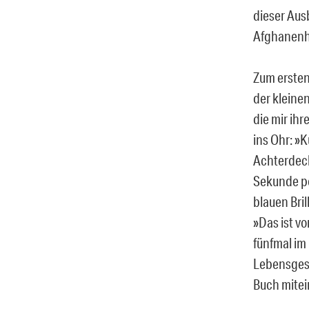
dieser Aus
Afghanenh
Zum ersten
der kleine
die mir ih
ins Ohr: »
Achterdeck
Sekunde pe
blauen Bri
»Das ist vo
fünfmal im
Lebensgesc
Buch mitei