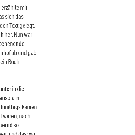
 erzählte mir
as sich das
den Text gelegt.
ch her. Nun war
 Wochenende
hnhof ab und gab
Dein Buch
unter in die
fensofa im
Nachmittags kamen
lt waren, nach
auernd so
ben, und das war