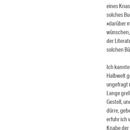
eines Knas
solches Buc
»darüber m
wünschen, v
der Literat
solchen Bü
Ich kannte
Halbwelt ge
ungefragt m
Lange grel
Gestell, u
dürre, geb
erfuhr ich
Knabe der 