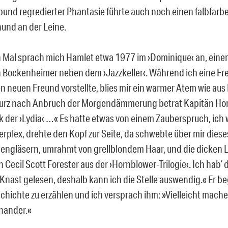
bund regredierter Phantasie führte auch noch einen falbfar
und an der Leine.
 Mal sprach mich Hamlet etwa 1977 im ›Dominique‹ an, einem
n Bockenheimer neben dem ›Jazzkeller‹. Während ich eine Fr
ren neuen Freund vorstellte, blies mir ein warmer Atem wie au
Kurz nach Anbruch der Morgendämmerung betrat Kapitän Ho
 der ›Lydia‹ …« Es hatte etwas von einem Zauberspruch, ich w
rplex, drehte den Kopf zur Seite, da schwebte über mir diese
llengläsern, umrahmt von grellblondem Haar, und die dicken 
n Cecil Scott Forester aus der ›Hornblower-Trilogie‹. Ich hab’ 
 Knast gelesen, deshalb kann ich die Stelle auswendig.« Er be
hichte zu erzählen und ich versprach ihm: »Vielleicht mache
nander.«