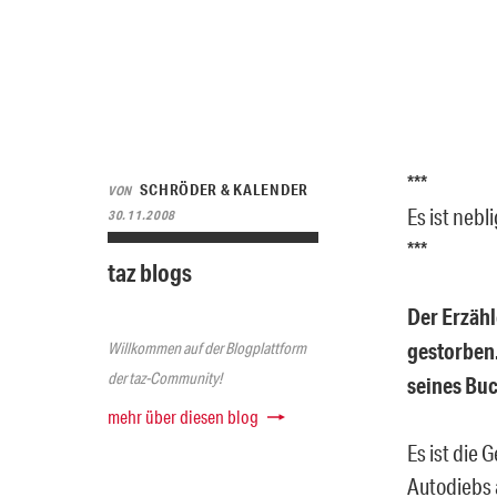
***
SCHRÖDER & KALENDER
VON
Es ist nebli
30.11.2008
***
taz blogs
Der Erzähl
gestorben.
Willkommen auf der Blogplattform
der taz-Community!
seines Buc
mehr über diesen blog
Es ist die
Autodiebs 