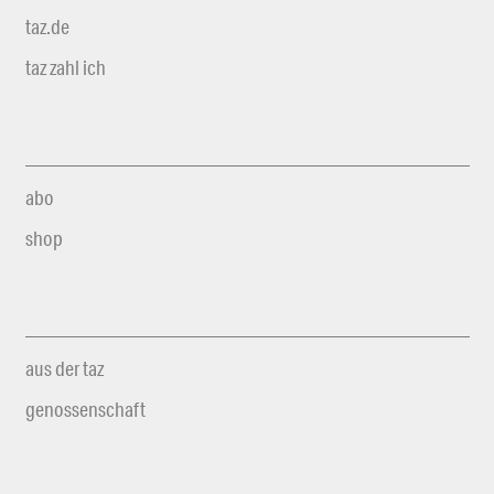
taz.de
taz zahl ich
abo
shop
aus der taz
genossenschaft