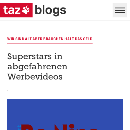
WIR SIND ALT ABER BRAUCHEN HALT DAS GELD
Superstars in
abgefahrenen
Werbevideos
.