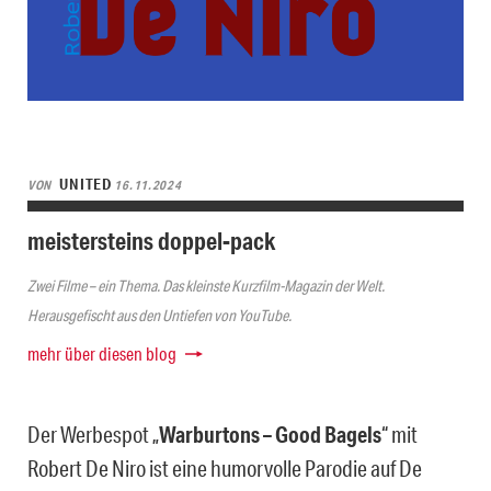
UNITED
VON
16.11.2024
meistersteins doppel-pack
Zwei Filme – ein Thema. Das kleinste Kurzfilm-Magazin der Welt.
Herausgefischt aus den Untiefen von YouTube.
mehr über diesen blog
Der Werbespot „
Warburtons – Good Bagels
“ mit
Robert De Niro ist eine humorvolle Parodie auf De