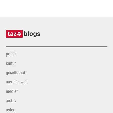
politik
kultur
gesellschaft
aus aller welt
medien
archiv
osten