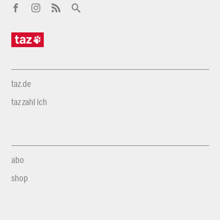
taz.de
taz zahl ich
abo
shop