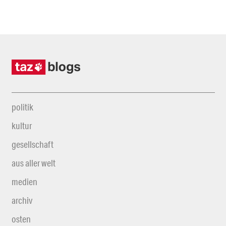
politik
kultur
gesellschaft
aus aller welt
medien
archiv
osten