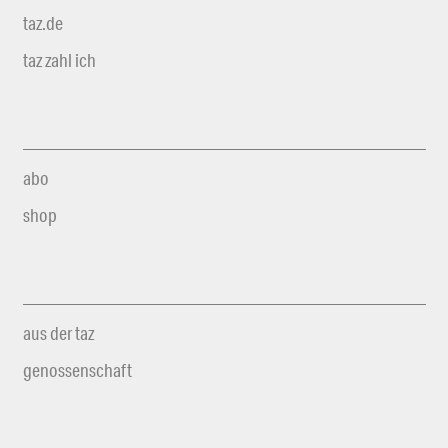
taz.de
taz zahl ich
abo
shop
aus der taz
genossenschaft