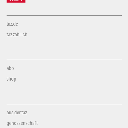
taz.de
taz zahl ich
abo
shop
aus der taz
genossenschaft