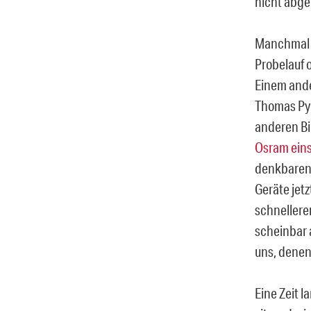
nicht abge
Manchmal g
Probelauf o
Einem ande
Thomas Pyn
anderen B
Osram eins
denkbaren 
Geräte jet
schnellere
scheinbar 
uns, denen
Eine Zeit l