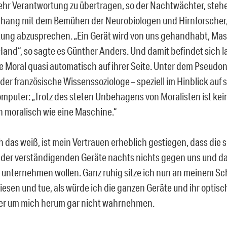
hr Verantwortung zu übertragen, so der Nachtwächter, stehe
ang mit dem Bemühen der Neurobiologen und Hirnforscher,
ung abzusprechen. „Ein Gerät wird von uns gehandhabt, Ma
 Hand“, so sagte es Günther Anders. Und damit befindet sich l
re Moral quasi automatisch auf ihrer Seite. Unter dem Pseud
der französische Wissenssoziologe – speziell im Hinblick auf
mputer: „Trotz des steten Unbehagens von Moralisten ist ke
ch moralisch wie eine Maschine.“
 das weiß, ist mein Vertrauen erheblich gestiegen, dass die s
der verständigenden Geräte nachts nichts gegen uns und d
t unternehmen wollen. Ganz ruhig sitze ich nun an meinem Sch
diesen und tue, als würde ich die ganzen Geräte und ihr optis
er um mich herum gar nicht wahrnehmen.