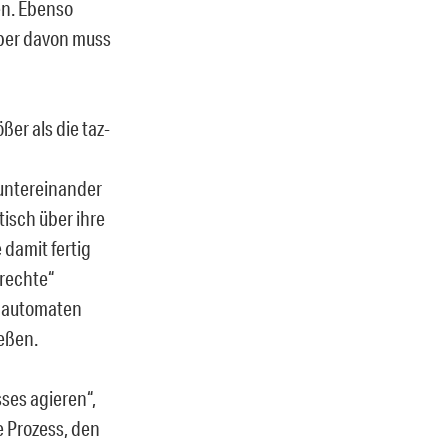
en. Ebenso
aber davon muss
ößer als die taz-
 untereinander
tisch über ihre
damit fertig
rechte“
inautomaten
eßen.
ses agieren“,
e Prozess, den