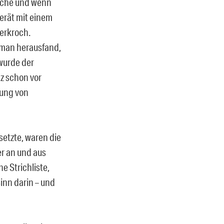
Tische und wenn
erät mit einem
verkroch.
 man herausfand,
wurde der
z schon vor
tung von
setzte, waren die
r an und aus
e Strichliste,
inn darin – und