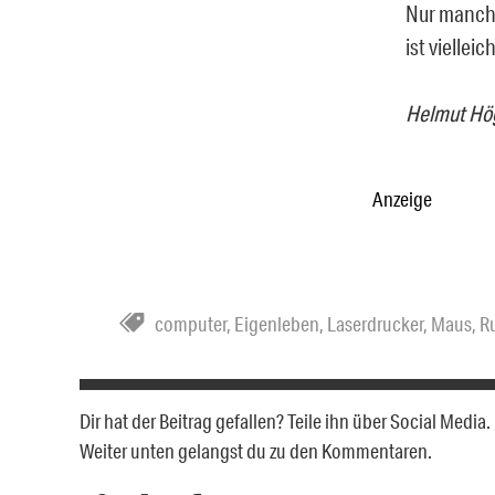
Nur manch
ist viellei
Helmut Hög
Anzeige
computer
,
Eigenleben
,
Laserdrucker
,
Maus
,
R
Dir hat der Beitrag gefallen? Teile ihn über Social Medi
Weiter unten gelangst du zu den Kommentaren.