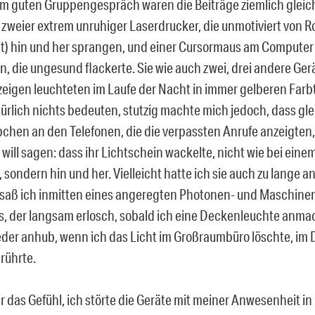
em guten Gruppengespräch waren die Beiträge ziemlich gleich 
weier extrem unruhiger Laserdrucker, die unmotiviert von Ro
it) hin und her sprangen, und einer Cursormaus am Computer
n, die ungesund flackerte. Sie wie auch zwei, drei andere Ger
zeigen leuchteten im Laufe der Nacht in immer gelberen Far
ürlich nichts bedeuten, stutzig machte mich jedoch, dass glei
chen an den Telefonen, die die verpassten Anrufe anzeigten,
will sagen: dass ihr Lichtschein wackelte, nicht wie bei ein
 sondern hin und her. Vielleicht hatte ich sie auch zu lange a
 saß ich inmitten eines angeregten Photonen- und Maschin
, der langsam erlosch, sobald ich eine Deckenleuchte anma
der anhub, wenn ich das Licht im Großraumbüro löschte, im
rührte.
r das Gefühl, ich störte die Geräte mit meiner Anwesenheit i