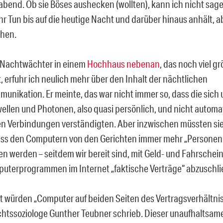
abend. Ob sie Böses aushecken (wollten), kann ich nicht sag
ihr Tun bis auf die heutige Nacht und darüber hinaus anhält, 
hen.
 Nachtwächter in einem
Hochhaus nebenan
, das noch viel gr
t, erfuhr ich neulich mehr über den Inhalt der nächtlichen
unikation. Er meinte, das war nicht immer so, dass die sich
wellen und Photonen, also quasi persönlich, und nicht automa
en Verbindungen verständigten. Aber inzwischen müssten sie 
ss den Computern von den Gerichten immer mehr „Personen
n werden – seitdem wir bereit sind, mit Geld- und Fahrsche
uterprogrammen im Internet „faktische Verträge“ abzuschli
würden „Computer auf beiden Seiten des Vertragsverhältnis
chtssoziologe Gunther Teubner schrieb. Dieser unaufhaltsam