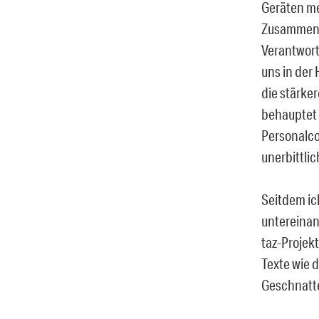
Geräten me
Zusammenh
Verantwort
uns in der
die stärke
behauptet 
Personalco
unerbittli
Seitdem ich
untereinan
taz-Projek
Texte wie 
Geschnatt