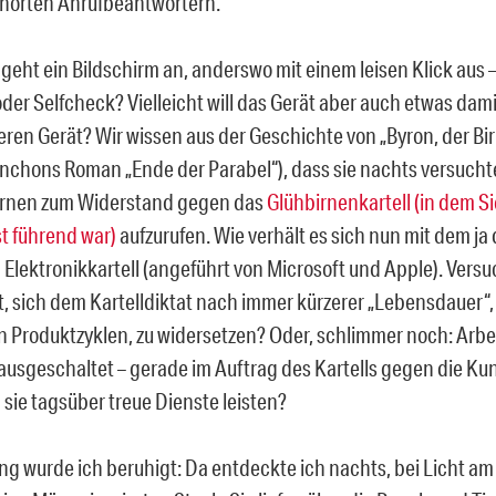
hörten Anrufbeantwortern.
eht ein Bildschirm an, anderswo mit einem leisen Klick aus –
der Selfcheck? Vielleicht will das Gerät aber auch etwas dam
ren Gerät? Wir wissen aus der Geschichte von „Byron, der Bir
chons Roman „Ende der Parabel“), dass sie nachts versuchte
irnen zum Widerstand gegen das
Glühbirnenkartell (in dem 
t führend war)
aufzurufen. Wie verhält es sich nun mit dem ja
Elektronikkartell (angeführt von Microsoft und Apple). Vers
zt, sich dem Kartelldiktat nach immer kürzerer „Lebensdauer“,
n Produktzyklen, zu widersetzen? Oder, schlimmer noch: Arbei
ausgeschaltet – gerade im Auftrag des Kartells gegen die Ku
 sie tagsüber treue Dienste leisten?
ang wurde ich beruhigt: Da entdeckte ich nachts, bei Licht a