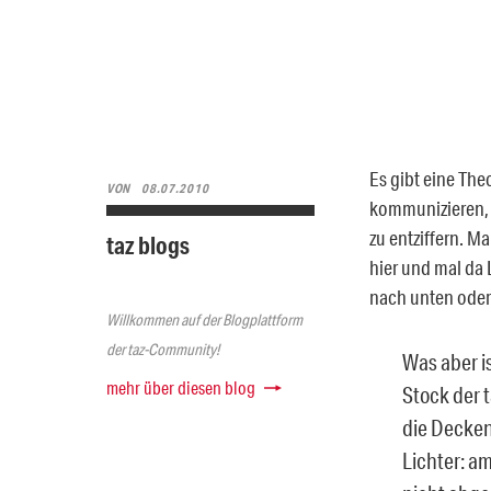
Es gibt eine Th
VON
08.07.2010
kommunizieren, u
zu entziffern. 
taz blogs
hier und mal da 
nach unten oder
Willkommen auf der Blogplattform
der taz-Community!
Was aber is
mehr über diesen blog
Stock der 
die Decken
Lichter: a