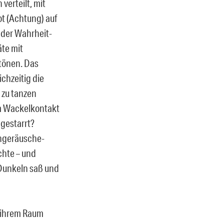
verteilt, mit
t (Achtung) auf
 der Wahrheit-
äte mit
btönen. Das
chzeitig die
 zu tanzen
em Wackelkontakt
ngestarrt?
engeräusche-
chte – und
 Dunkeln saß und
n ihrem Raum