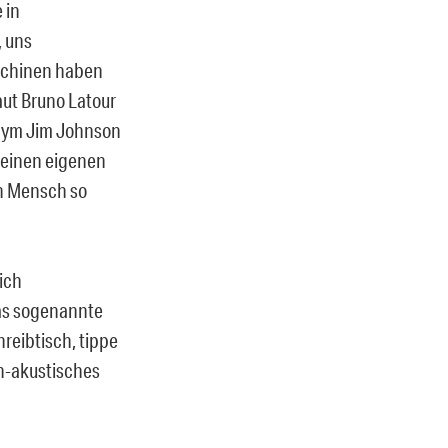
 in
 uns
schinen haben
aut Bruno Latour
onym Jim Johnson
 seinen eigenen
in Mensch so
ich
as sogenannte
reibtisch, tippe
ch-akustisches