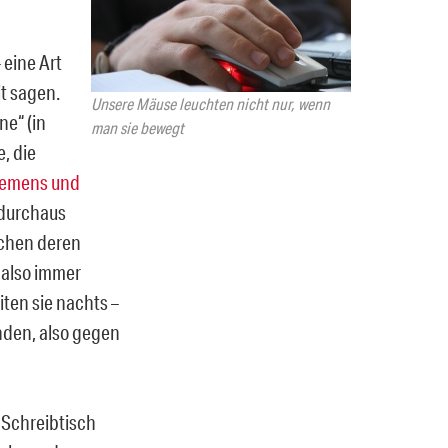
 eine Art
it sagen.
Unsere Mäuse leuchten nicht nur, wenn
ne“ (in
man sie bewegt
, die
Siemens und
 durchaus
uchen deren
 also immer
ten sie nachts –
nden, also gegen
m Schreibtisch