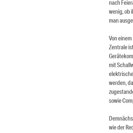
nach Feier
wenig, ob 
man ausge
Von einem
Zentrale is
Gerätekomm
mit Schall
elektrisch
werden, da
zugestande
sowie Comp
Demnächst 
wie der Re