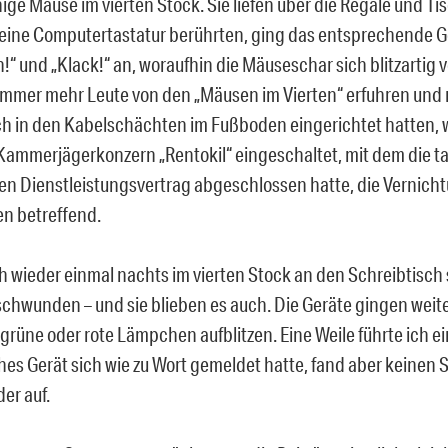
nige Mäuse im vierten Stock. Sie liefen über die Regale und 
ig eine Computertastatur berührten, ging das entsprechende G
!“ und „Klack!“ an, woraufhin die Mäuseschar sich blitzartig 
mer mehr Leute von den „Mäusen im Vierten“ erfuhren und
ich in den Kabelschächten im Fußboden eingerichtet hatten, 
Kammerjägerkonzern „Rentokil“ eingeschaltet, mit dem die ta
en Dienstleistungsvertrag abgeschlossen hatte, die Vernich
n betreffend.
ch wieder einmal nachts im vierten Stock an den Schreibtisch 
chwunden – und sie blieben es auch. Die Geräte gingen weite
grüne oder rote Lämpchen aufblitzen. Eine Weile führte ich ein
es Gerät sich wie zu Wort gemeldet hatte, fand aber keinen S
er auf.