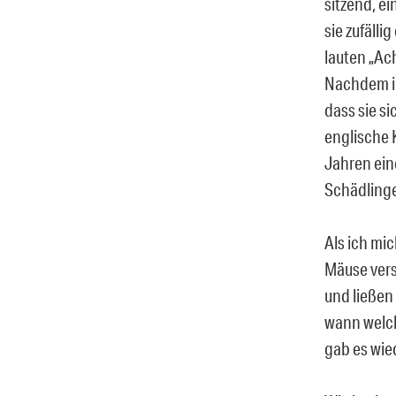
sitzend, ei
sie zufäll
lauten „Ach
Nachdem im
dass sie s
englische 
Jahren ein
Schädlinge
Als ich mi
Mäuse vers
und ließen 
wann welch
gab es wied