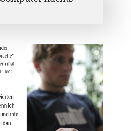
nder
prache“
sern mal
– leer –
vierten
enn ich
 und rote
n den