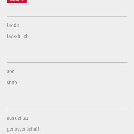
taz.de
taz zahl ich
abo
shop
aus der taz
genossenschaft