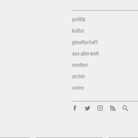
politik
kultur
gesellschaft
aus aller welt
medien
archiv
osten