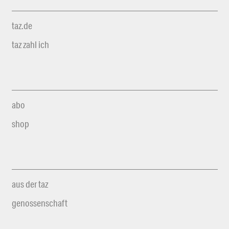
taz.de
taz zahl ich
abo
shop
aus der taz
genossenschaft