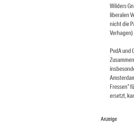
Wilders Gna
liberalen 
nicht die 
Verhagen) 
PvdA und G
Zusammenar
insbesonde
Amsterdams
Fressen“ f
ersetzt, k
Anzeige