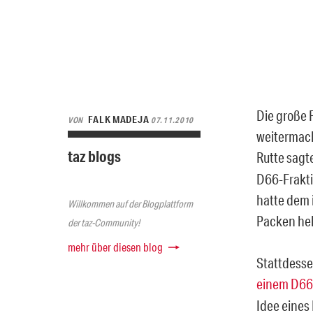
Die große 
FALK MADEJA
VON
07.11.2010
weitermach
taz blogs
Rutte sagt
D66-Frakt
hatte dem 
Willkommen auf der Blogplattform
Packen helf
der taz-Community!
mehr über diesen blog
Stattdesse
einem D66
Idee eines