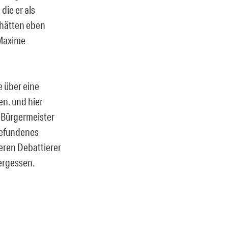
die er als
 hätten eben
 Maxime
 über eine
n. und hier
 Bürgermeister
„Gefundenes
seren Debattierer
ergessen.