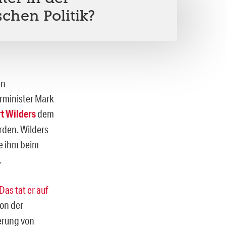
chen Politik?
en
rminister Mark
t Wilders
dem
den. Wilders
de ihm beim
.
Das tat er auf
on der
erung von