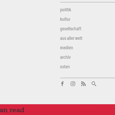
politik
kultur
gesellschaft
aus aller welt
medien
archiv
osten
can read