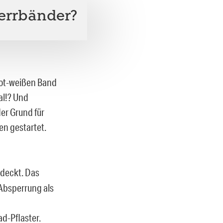
errbänder?
rot-weißen Band
al!? Und
der Grund für
en gestartet.
deckt. Das
Absperrung als
d-Pflaster.