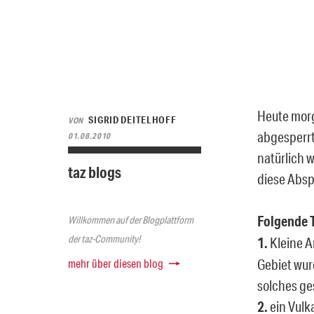
Heute morg
SIGRID DEITELHOFF
VON
abgesperrt
01.08.2010
natürlich w
taz blogs
diese Absp
Folgende T
Willkommen auf der Blogplattform
der taz-Community!
1.
Kleine A
mehr über diesen blog
Gebiet wur
solches ge
2.
ein Vulk