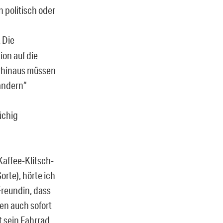
 politisch oder
 Die
ion auf die
erhinaus müssen
ändern“
üchig
Kaffee-Klitsch-
orte), hörte ich
Freundin, dass
en auch sofort
t sein Fahrrad