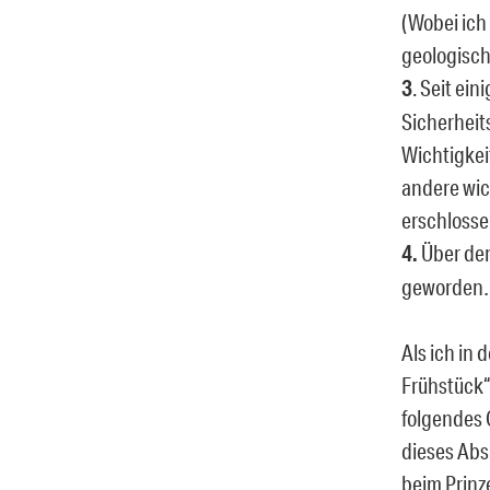
(Wobei ich
geologisch
3
. Seit ei
Sicherheits
Wichtigkei
andere wic
erschlosse
4.
Über den
geworden
Als ich in
Frühstück“ 
folgendes 
dieses Abs
beim Prinz