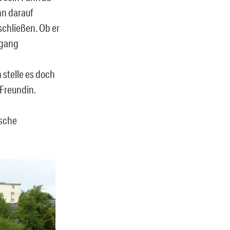
hn darauf
schließen. Ob er
ngang
 stelle es doch
 Freundin.
ische