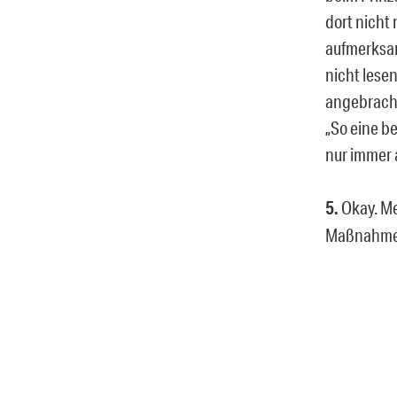
dort nicht
aufmerksam
nicht lese
angebrach
„So eine be
nur immer 
5.
Okay. Me
Maßnahme