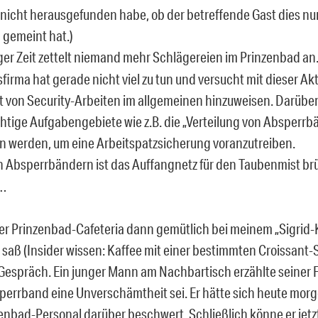
 nicht herausgefunden habe, ob der betreffende Gast dies nun
 gemeint hat.)
niger Zeit zettelt niemand mehr Schlägereien im Prinzenbad an.
firma hat gerade nicht viel zu tun und versucht mit dieser Akt
t von Security-Arbeiten im allgemeinen hinzuweisen. Darüb
htige Aufgabengebiete wie z.B. die „Verteilung von Absperrb
n werden, um eine Arbeitspatzsicherung voranzutreiben.
 Absperrbändern ist das Auffangnetz für den Taubenmist br
…
 der Prinzenbad-Cafeteria dann gemütlich bei meinem „Sigrid-
saß (Insider wissen: Kaffee mit einer bestimmten Croissant-S
Gespräch. Ein junger Mann am Nachbartisch erzählte seiner 
perrband eine Unverschämtheit sei. Er hätte sich heute morg
enbad-Personal darüber beschwert. Schließlich könne er jetz