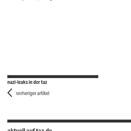
nazi-leaks in der taz
vorheriger artikel
aktuell auf taz.de