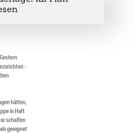
esen
 Gestern
inzurichten –
aben
angen hätten,
ippe in Haft
tur schaffen
als geeignet