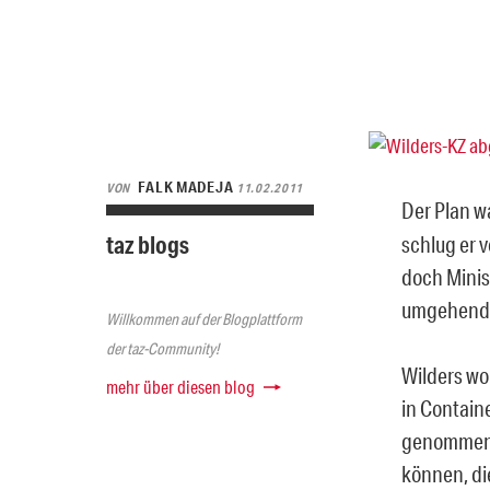
FALK MADEJA
VON
11.02.2011
Der Plan wa
taz blogs
schlug er v
doch Minis
umgehend 
Willkommen auf der Blogplattform
der taz-Community!
Wilders wo
mehr über diesen blog
in Contain
genommen w
können, di