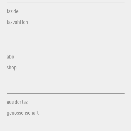
taz.de
taz zahl ich
abo
shop
aus der taz
genossenschaft