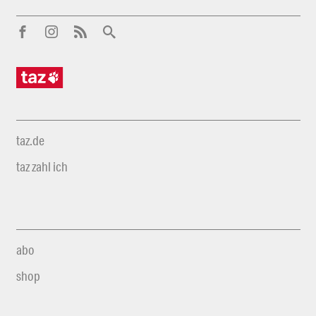
taz.de
taz zahl ich
abo
shop