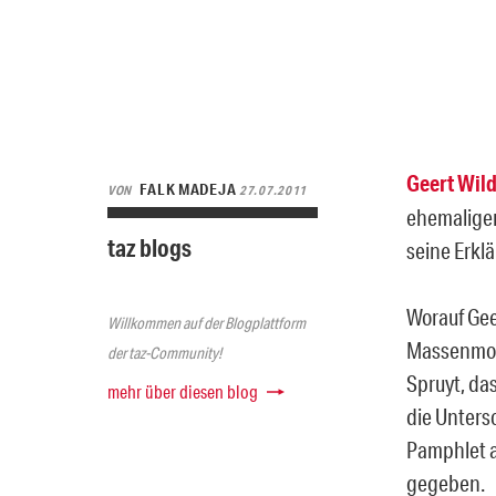
Geert Wild
FALK MADEJA
VON
27.07.2011
ehemaliger
taz blogs
seine Erkl
Worauf Gee
Willkommen auf der Blogplattform
Massenmord 
der taz-Community!
Spruyt, da
mehr über diesen blog
die Untersc
Pamphlet a
gegeben.