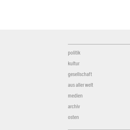
politik
kultur
gesellschaft
aus aller welt
medien
archiv
osten