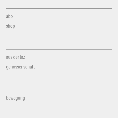
abo
shop
aus der taz
genossenschaft
bewegung