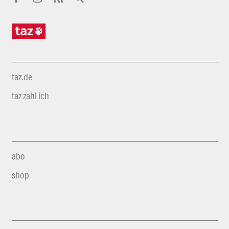
taz.de
taz zahl ich
abo
shop