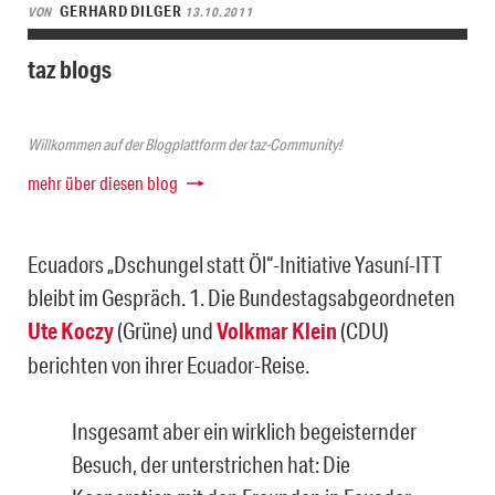
GERHARD DILGER
VON
13.10.2011
taz blogs
Willkommen auf der Blogplattform der taz-Community!
mehr über diesen blog
Ecuadors „Dschungel statt Öl“-Initiative Yasuní-ITT
bleibt im Gespräch. 1. Die Bundestagsabgeordneten
Ute Koczy
(Grüne) und
Volkmar Klein
(CDU)
berichten von ihrer Ecuador-Reise.
Insgesamt aber ein wirklich begeisternder
Besuch, der unterstrichen hat: Die