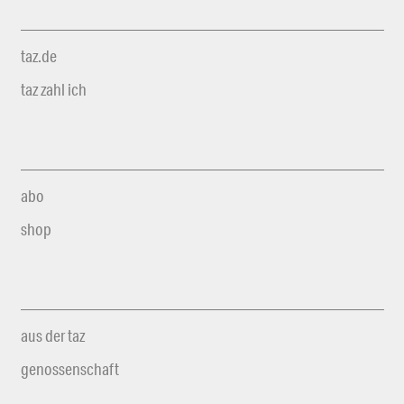
taz.de
taz zahl ich
abo
shop
aus der taz
genossenschaft