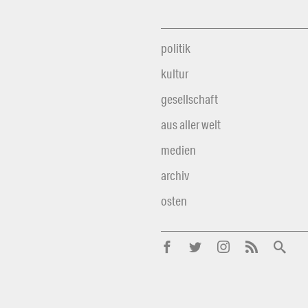
politik
kultur
gesellschaft
aus aller welt
medien
archiv
osten