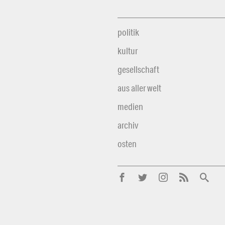
politik
kultur
gesellschaft
aus aller welt
medien
archiv
osten