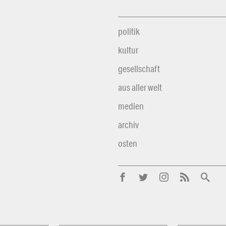
politik
kultur
gesellschaft
aus aller welt
medien
archiv
osten