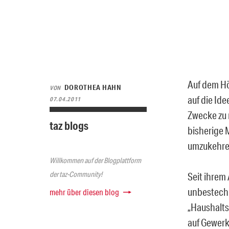
Auf dem Hö
DOROTHEA HAHN
VON
auf die Id
07.04.2011
Zwecke zu 
taz blogs
bisherige 
umzukehre
Willkommen auf der Blogplattform
der taz-Community!
Seit ihrem
unbestechl
mehr über diesen blog
„Haushalts
auf Gewerk