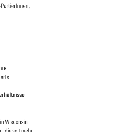
PartierInnen,
hre
erts.
erhältnisse
 in Wisconsin
, die seit mehr