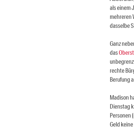
als einem 
mehreren 
dasselbe S
Ganz neben
das
Oberst
unbegrenzt
rechte Bür
Berufung a
Madison ha
Dienstag k
Personen (
Geld keine