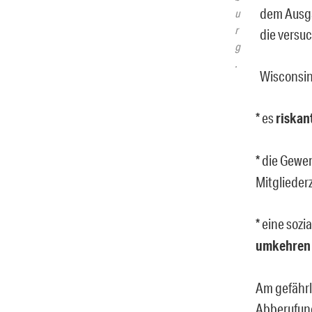
dem Ausga
u
r
die versuc
g
.
Wisconsin
* es
riskan
* die Gewe
Mitglieder
* eine soz
umkehren
Am gefährli
Abberufung