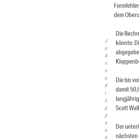
Formfehlern
dem Oberst
Die Rechn
J
könnte: D
o
abgegeben
A
Kloppenb
n
n
e
Die bis v
K
damit 50,
l
langjähri
o
Scott Wal
p
p
e
Der unter
n
nächsten 
b