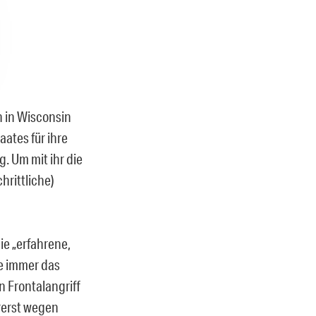
 in Wisconsin
ates für ihre
. Um mit ihr die
hrittliche)
ie „erfahrene,
e immer das
n Frontalangriff
rerst wegen