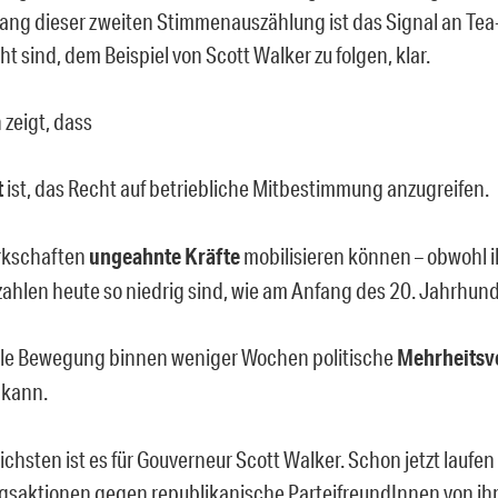
ng dieser zweiten Stimmenauszählung ist das Signal an Tea-
ht sind, dem Beispiel von Scott Walker zu folgen, klar.
 zeigt, dass
t
ist, das Recht auf betriebliche Mitbestimmung anzugreifen.
rkschaften
ungeahnte Kräfte
mobilisieren können – obwohl i
zahlen heute so niedrig sind, wie am Anfang des 20. Jahrhund
iale Bewegung binnen weniger Wochen politische
Mehrheitsv
kann.
chsten ist es für Gouverneur Scott Walker. Schon jetzt laufen
saktionen gegen republikanische ParteifreundInnen von ihm