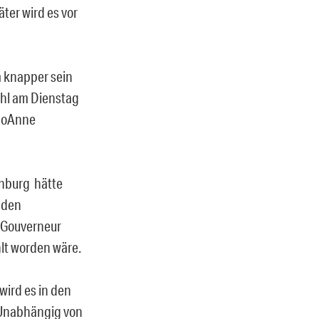
ter wird es vor
 knapper sein
ahl am Dienstag
 JoAnne
nburg hätte
 den
n Gouverneur
lt worden wäre.
wird es in den
 Unabhängig von