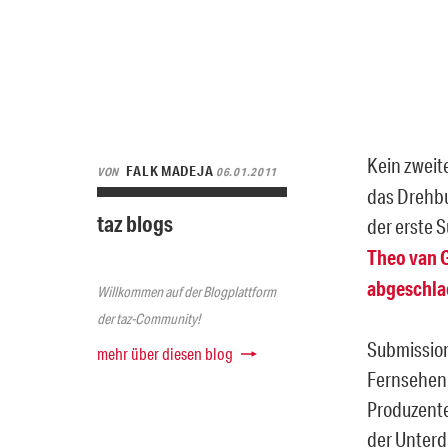
Kein zweit
FALK MADEJA
VON
06.01.2011
das Drehbu
taz blogs
der erste 
Theo van 
abgeschla
Willkommen auf der Blogplattform
der taz-Community!
Submission 
mehr über diesen blog
Fernsehen.
Produzenten
der Unterd