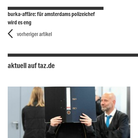
burka-affäre: für amsterdams polizeichef
wird es eng
vorheriger artikel
aktuell auf taz.de