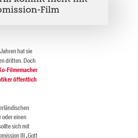
mission-Film
 Jahren hat sie
en dritten. Doch
Ko-Filmemacher
iker öffentlich
derländischen
r oder einen
ollte sich mit
ission III „Gott