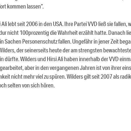
Wort kommen lassen“.
 Ali lebt seit 2006 in den USA. Ihre Partei VVD ließ sie fallen, we
dur nicht 100prozentig die Wahrheit erzählt hatte. Danach lie
in Sachen Personenschutz fallen. Ungefähr in jener Zeit bega
Wilders, der seinerseits heute der am strengsten bewachteste 
in dürfte. Wilders und Hirsi Ali haben innerhalb der VVD einm
arbeitet, aber in den vergangenen Jahren ist von ihrer ein
it nicht mehr viel zu spüren. Wilders gilt seit 2007 als radikal
och selten von sich hören.