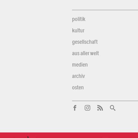
politik
kultur
gesellschaft
aus aller welt
medien
archiv
osten