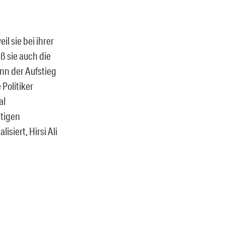
il sie bei ihrer
ß sie auch die
nn der Aufstieg
Politiker
al
stigen
isiert, Hirsi Ali