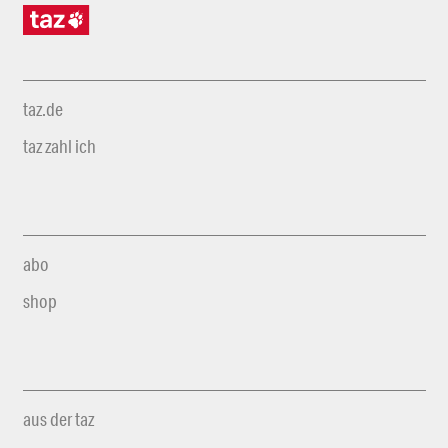
taz.de
taz zahl ich
abo
shop
aus der taz