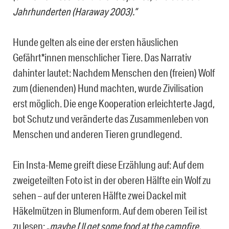
Jahrhunderten (Haraway 2003).”
Hunde gelten als eine der ersten häuslichen
Gefährt*innen menschlicher Tiere. Das Narrativ
dahinter lautet: Nachdem Menschen den (freien) Wolf
zum (dienenden) Hund machten, wurde Zivilisation
erst möglich. Die enge Kooperation erleichterte Jagd,
bot Schutz und veränderte das Zusammenleben von
Menschen und anderen Tieren grundlegend.
Ein Insta-Meme greift diese Erzählung auf: Auf dem
zweigeteilten Foto ist in der oberen Hälfte ein Wolf zu
sehen – auf der unteren Hälfte zwei Dackel mit
Häkelmützen in Blumenform. Auf dem oberen Teil ist
zu lesen: „
maybe I
’
ll get some food at the campfire.