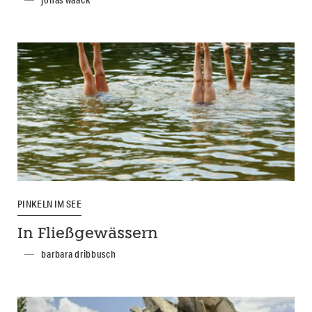
jonas waack
PINKELN IM SEE
In Fließgewässern
barbara dribbusch