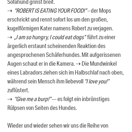
Sofahund grinst breit.
⇢
“ROBERT IS EATING YOUR FOOD!”
– der Mops
erschrickt und rennt sofort los um den großen,
kugelförmigen Kater namens Robert zu verjagen.
⇢
„I am so hungry, I could eat dogs“
führt zu einer
ärgerlich erstaunt scheinenden Reaktion des
angesprochenen Schäferhundes. Mit aufgerissenen
Augen schaut er in die Kamera.
⇢ Die Mundwinkel
eines Labradors ziehen sich im Halbschlaf nach oben,
während sein Mensch ihm liebevoll
“I love you!”
zuflüstert.
⇢
“Give me a burp!”
— es folgt ein inbrünstiges
Rülpsen von Seiten des Hundes.
Wieder und wieder sehen wir uns die Reihe von