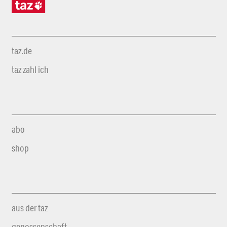
taz.de
taz zahl ich
abo
shop
aus der taz
genossenschaft