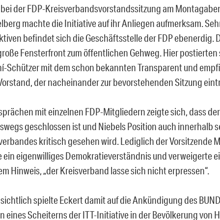
bei der FDP-Kreisverbandsvorstandssitzung am Montagaben
lberg machte die Initiative auf ihr Anliegen aufmerksam. Seh
ktiven befindet sich die Geschäftsstelle der FDP ebenerdig.
große Fensterfront zum öffentlichen Gehweg. Hier postierten 
í-Schützer mit dem schon bekannten Transparent und empf
orstand, der nacheinander zur bevorstehenden Sitzung eintr
sprächen mit einzelnen FDP-Mitgliedern zeigte sich, dass de
swegs geschlossen ist und Niebels Position auch innerhalb 
verbandes kritisch gesehen wird. Lediglich der Vorsitzende M
e ein eigenwilliges Demokratieverständnis und verweigerte 
em Hinweis, „der Kreisverband lasse sich nicht erpressen“.
sichtlich spielte Eckert damit auf die Ankündigung des BUND
n eines Scheiterns der ITT-Initiative in der Bevölkerung von 