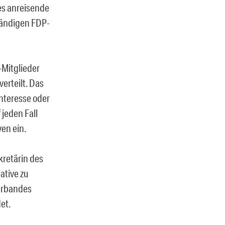
es anreisende
tändigen FDP-
Mitglieder
verteilt. Das
nteresse oder
 jeden Fall
ven ein.
kretärin des
ative zu
verbandes
et.