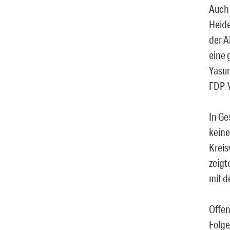
Auch 
Heide
der A
eine 
Yasun
FDP-V
In Ge
keine
Kreis
zeigt
mit d
Offen
Folge