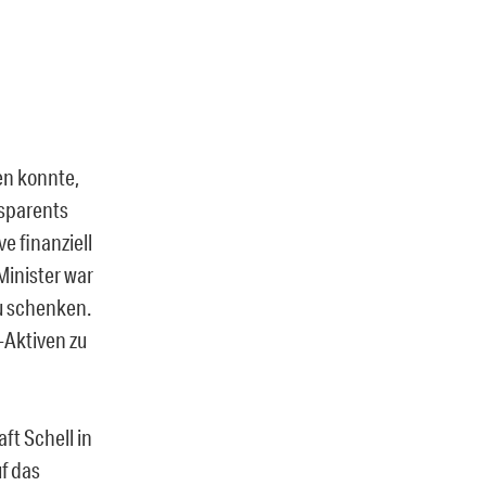
en konnte,
nsparents
e finanziell
Minister war
u schenken.
-Aktiven zu
ft Schell in
f das