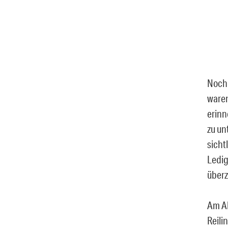
Noch 
waren
erinn
zu un
sicht
Ledig
über
Am Ab
Reili