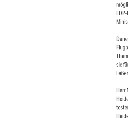
mögli
FDP-M
Minis
Daneb
Flugb
Thema
sie f
ließe
Herr 
Heide
teste
Heide