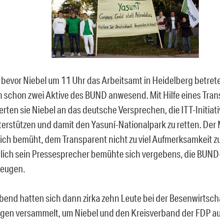
bevor Niebel um 11 Uhr das Arbeitsamt in Heidelberg betret
 schon zwei Aktive des BUND anwesend. Mit Hilfe eines Tra
erten sie Niebel an das deutsche Versprechen, die ITT-Initiativ
terstützen und damit den Yasuní-Nationalpark zu retten. Der 
lich bemüht, dem Transparent nicht zu viel Aufmerksamkeit z
lich sein Pressesprecher bemühte sich vergebens, die BUND
zeugen.
end hatten sich dann zirka zehn Leute bei der Besenwirtscha
ngen versammelt, um Niebel und den Kreisverband der FDP au