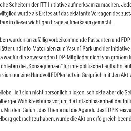
che Scheitern der ITT-Initiative aufmerksam zu machen. Jed
itglied wurde als Erstes auf das eklatante Versagen des zus
ters in dieser wichtigen Frage aufmerksam gemacht.
en wurden an zufällig vorbeikommende Passanten und FDP-
lätter und Info-Materialen zum Yasuní-Park und der Initiative 
 war für die anwesenden FDP-Mitglieder nicht von großem I
ürchteten die „Konsequenzen“ für ihre politische Laufbahn, auf
n sich nur eine Handvoll FDPler auf ein Gespräch mit den Akti
Niebel ließ sich nicht persönlich blicken, schickte aber die Se
lberger Wahlkreisbüros vor, um die Entschlossenheit der Initi
n. Mit dem Gefühl, das Thema auf die Agenda des FDP Kreis
lberg gebracht zu haben, wurde die Aktion erfolgreich beend