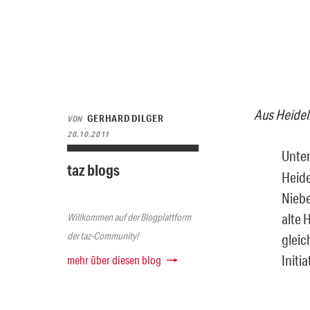
Aus Heidel
GERHARD DILGER
VON
20.10.2011
Unte
taz blogs
Heide
Niebe
alte 
Willkommen auf der Blogplattform
der taz-Community!
gleic
Initi
mehr über diesen blog