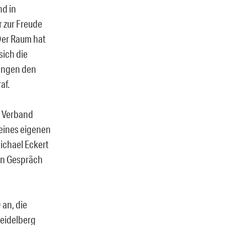
d in
r zur Freude
 Der Raum hat
sich die
ingen den
af.
r Verband
seines eigenen
ichael Eckert
ein Gespräch
 an, die
Heidelberg