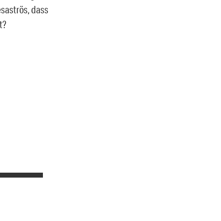
esaströs, dass
t?