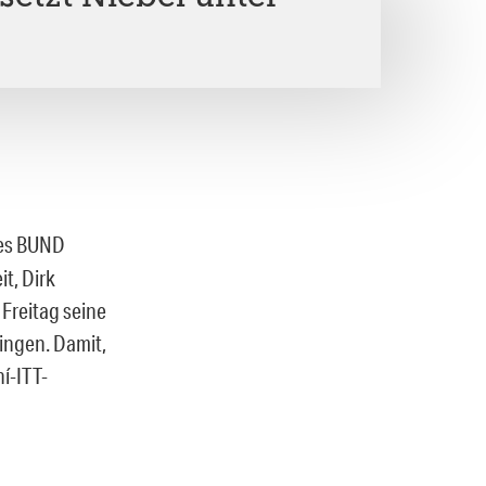
des BUND
t, Dirk
 Freitag seine
lingen. Damit,
í-ITT-