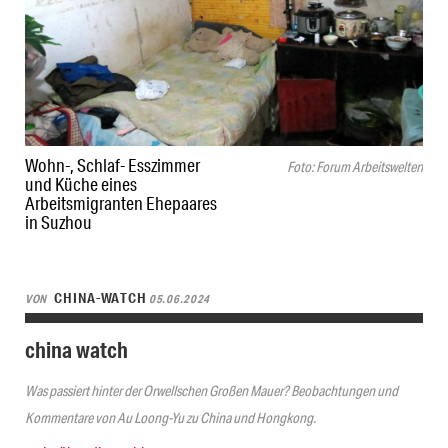
Wohn-, Schlaf- Esszimmer
Foto: Forum Arbeitswelten
und Küche eines
Arbeitsmigranten Ehepaares
in Suzhou
CHINA-WATCH
VON
05.06.2024
china watch
Was passiert hinter der Orwellschen Großen Mauer? Beobachtungen und
Kommentare von Au Loong-Yu zu China und Hongkong.