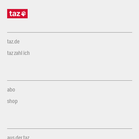
taz.de
taz zahl ich
abo
shop
aus der taz