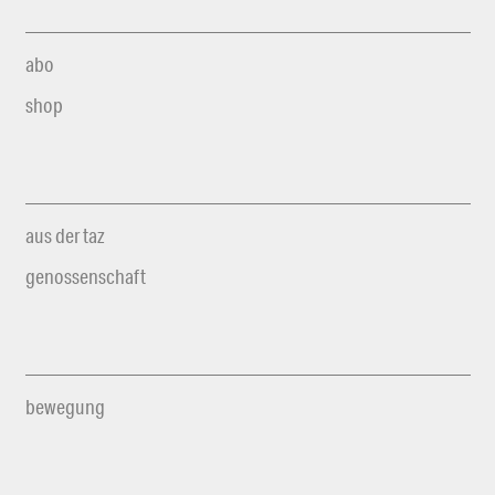
abo
shop
aus der taz
genossenschaft
bewegung