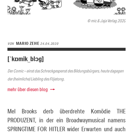
© mic & Jaja Verlag 2020
MARIO ZEHE
VON
24.04.2020
[ˈkɒmik_blɔg]
Der Comic – einst das Schreckgespenst des Bildungsbürgers, heute dagegen
der (heimliche) Liebling des Föjetong.
mehr über diesen blog
Mel Brooks derb überdrehte Komödie THE
PRODUZENT, in der ein Broadwaymusical namens
SPRINGTIME FOR HITLER wider Erwarten und auch