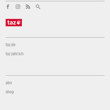
taz.de
taz zahl ich
abo
shop