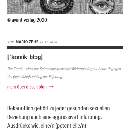
© avant-verlag 2020
MARIO ZEHE
VON
30.12.2020
[ˈkɒmik_blɔg]
Der Comic – einst das Schreckgespenst des Bildungsbürgers, heute dagegen
der (heimliche) Liebling des Föjetong.
mehr über diesen blog
Bekanntlich gehört zu jeder gesunden sexuellen
Beziehung auch eine aggressive Einfärbung.
Ausdrücke wie, eine/n (potentielle/n)