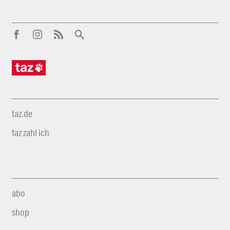
taz.de
taz zahl ich
abo
shop