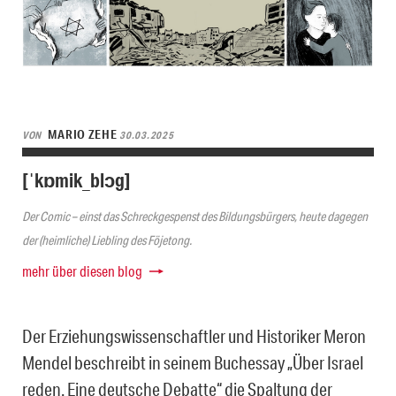
MARIO ZEHE
VON
30.03.2025
[ˈkɒmik_blɔg]
Der Comic – einst das Schreckgespenst des Bildungsbürgers, heute dagegen
der (heimliche) Liebling des Föjetong.
mehr über diesen blog
Der Erziehungswissenschaftler und Historiker Meron
Mendel beschreibt in seinem Buchessay „Über Israel
reden. Eine deutsche Debatte“ die Spaltung der